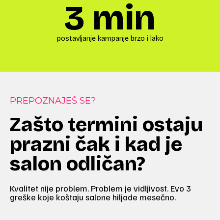
3
 min
postavljanje kampanje brzo i lako
PREPOZNAJEŠ SE?
Zašto termini ostaju
prazni čak i kad je
salon odličan?
Kvalitet nije problem. Problem je vidljivost. Evo 3
greške koje koštaju salone hiljade mesečno.