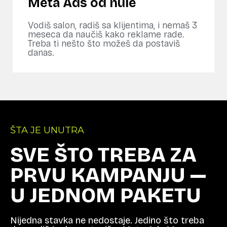
Meta Ads od nule
Vodiš salon, radiš sa klijentima, i nemaš 3
meseca da naučiš kako reklame rade.
Treba ti nešto što možeš da postaviš
danas.
ŠTA JE UNUTRA
SVE ŠTO TREBA ZA
PRVU KAMPANJU —
U JEDNOM PAKETU
Nijedna stavka ne nedostaje. Jedino što treba