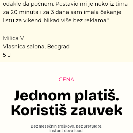
odakle da počnem. Postavio mi je neko iz tima
za 20 minuta i za 3 dana sam imala čekanje
listu za vikend. Nikad više bez reklama."
Milica V.
Vlasnica salona, Beograd
5
CENA
Jednom platiš.
Koristiš zauvek
Bez mesečnih troškova, bez pretplate.
Instant download.