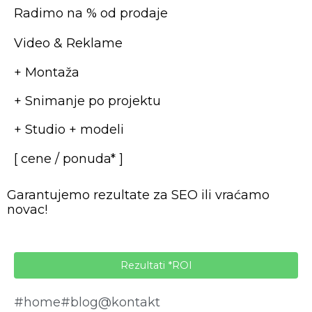
Radimo na % od prodaje
Video & Reklame
+ Montaža
+ Snimanje po projektu
+ Studio + modeli
[ cene / ponuda* ]
Garantujemo rezultate za SEO ili vraćamo
novac!
Rezultati *ROI
#home
#blog
@kontakt