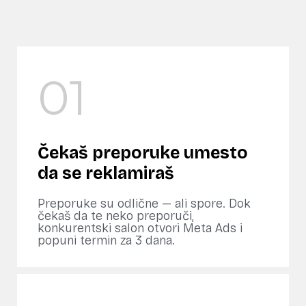
01
Čekaš preporuke umesto
da se reklamiraš
Preporuke su odlične — ali spore. Dok
čekaš da te neko preporuči,
konkurentski salon otvori Meta Ads i
popuni termin za 3 dana.