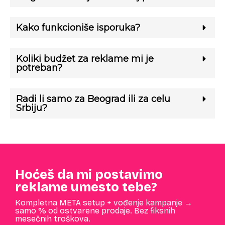
Kako funkcioniše isporuka?
Koliki budžet za reklame mi je
potreban?
Radi li samo za Beograd ili za celu
Srbiju?
Hoćeš da mi postavimo
reklame umesto tebe?
Kompletna META setup + vođenje kampanje →
samo % od ostvarene prodaje. Bez fiksnih
mesečnih troškova.