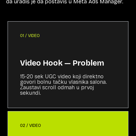
da uradiš je da postaviš u Meta Ads Manager.
01 / VIDEO
Video Hook — Problem
15-20 sek UGC video koji direktno
govori bolnu tačku vlasnika salona.
Zaustavi scroll odmah u prvoj
sekundi.
02 / VIDEO