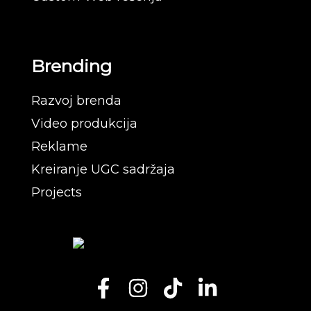
Brending
Razvoj brenda
Video produkcija
Reklame
Kreiranje UGC sadržaja
Projects
F
I
T
L
a
n
i
i