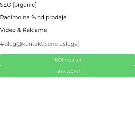
SEO [organic]
Radimo na % od prodaje
Video & Reklame
#blog
@kontakt
[cene usluga]
*ROI rezultati
Let's work !