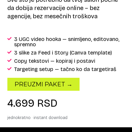
da dobija rezervacije online – bez
agencije, bez mesečnih troškova
3 UGC video hooka — snimljeno, editovano,
spremno
3 slike za Feed i Story (Canva template)
Copy tekstovi — kopiraj i postavi
Targeting setup — tačno ko da targetiraš
PREUZMI PAKET →
4.699 RSD
jednokratno · instant download