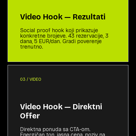
Video Hook — Rezultati
Social proof hook koji prikazuje
konkretne brojeve. 43 rezervacije, 3
dana, 5 EUR/dan. Gradi poverenje
trenutno.
03 / VIDEO
Video Hook — Direktni
Offer
Direktna ponuda sa CTA-om.
Energičan ton, jasna cena, poziv na