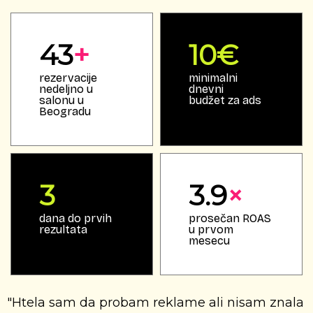
43
+
10€
rezervacije
minimalni
nedeljno u
dnevni
salonu u
budžet za ads
Beogradu
3
3.9
×
dana do prvih
prosečan ROAS
rezultata
u prvom
mesecu
"Htela sam da probam reklame ali nisam znala