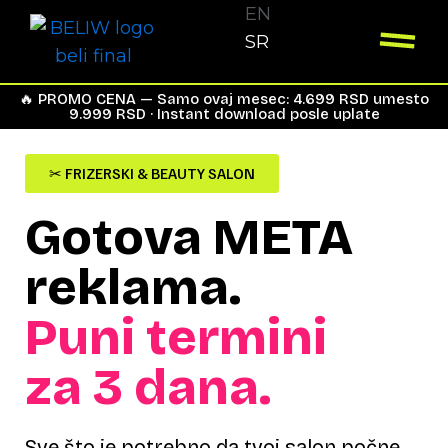
Пређи
EN
на
SR
садржај
🔥 PROMO CENA — Samo ovaj mesec: 4.699 RSD umesto
9.999 RSD · Instant download posle uplate
✂ FRIZERSKI & BEAUTY SALON
Gotova META
reklama.
Puni termini
za 3 dana.
Sve što je potrebno da tvoj salon počne