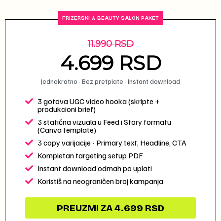
FRIZERSKI & BEAUTY SALON PAKET
11.990 RSD
4.699 RSD
Jednokratno · Bez pretplate · Instant download
3 gotova UGC video hooka (skripte +
produkcioni brief)
3 statična vizuala u Feed i Story formatu
(Canva template)
3 copy varijacije - Primary text, Headline, CTA
Kompletan targeting setup PDF
Instant download odmah po uplati
Koristiš na neograničen broj kampanja
PREUZMI ZA 4.699 RSD