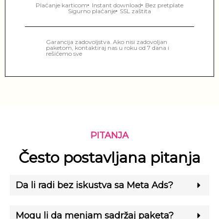
Plaćanje karticom
Instant download
Bez pretplate
Sigurno plaćanje
SSL zaštita
Garancija zadovoljstva. Ako nisi zadovoljan
paketom, kontaktiraj nas u roku od 7 dana i
rešićemo sve
PITANJA
Često postavljana pitanja
Da li radi bez iskustva sa Meta Ads?
Mogu li da menjam sadržaj paketa?