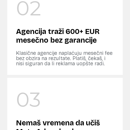
02
Agencija traži 600+ EUR
mesečno bez garancije
Klasične agencije naplaćuju mesečni fee
bez obzira na rezultate. Platiš, čekaš, i
nisi siguran da li reklama uopšte radi.
03
Nemaš vremena da učiš