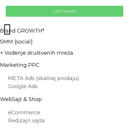
Let's work !
Brand GROWTH*
SMM {social}
+ Vođenje društvenih mreža
Marketing PPC
META Ads (skaliraj prodaju)
Google Ads
WebSajt & Shop
eCommerce
Redizajn sajta