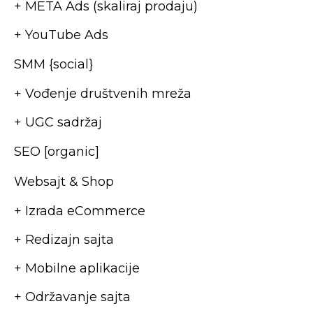
+ META Ads (skaliraj prodaju)
+ YouTube Ads
SMM {social}
+ Vođenje društvenih mreža
+ UGC sadržaj
SEO [organic]
Websajt & Shop
+ Izrada eCommerce
+ Redizajn sajta
+ Mobilne aplikacije
+ Održavanje sajta