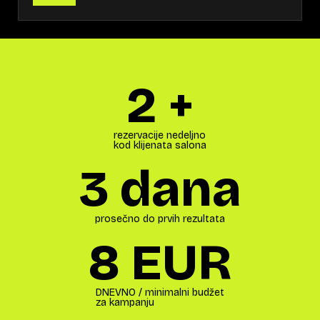
2
 +
rezervacije nedeljno
kod klijenata salona
3
 dana
prosečno do prvih rezultata
8
 EUR
DNEVNO / minimalni budžet
za kampanju