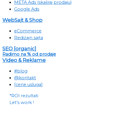
META Ads (skaliraj prodaju)
Google Ads
WebSajt & Shop
eCommerce
Redizajn sajta
SEO [organic]
Radimo na % od prodaje
Video & Reklame
#blog
@kontakt
[cene usluga]
*ROI rezultati
Let's work !