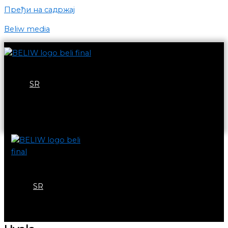
Пређи на садржај
Beliw media
EN
SR
Let's work !
menu
EN
SR