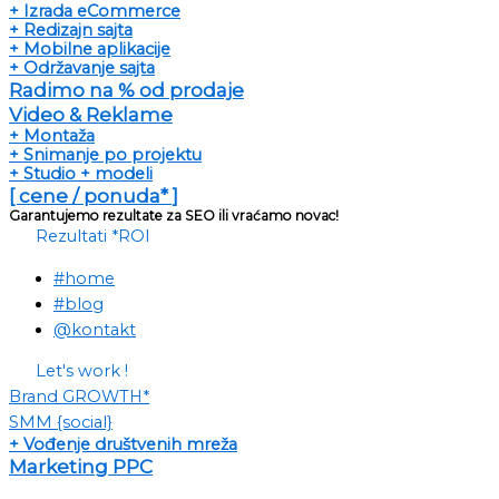
+ Izrada eCommerce
+ Redizajn sajta
+ Mobilne aplikacije
+ Održavanje sajta
Radimo na % od prodaje
Video & Reklame
+ Montaža
+ Snimanje po projektu
+ Studio + modeli
[ cene / ponuda* ]
Garantujemo rezultate za SEO ili vraćamo novac!
Rezultati *ROI
#home
#blog
@kontakt
Let's work !
Brand GROWTH*
SMM {social}
+ Vođenje društvenih mreža
Marketing PPC