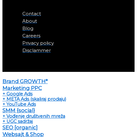
Contact
About
Blog
Careers
Privacy policy
Disclammer
© 2023 - 2026 BELIW media - All rights reserved.
Brand GROWTH*
Marketing PPC
+ Google Ads
+ META Ads (skaliraj prodaju)
+ YouTube Ads
SMM {social}
+ Vođenje društvenih mreža
+ UGC sadržaj
SEO [organic]
Websajt & Shop